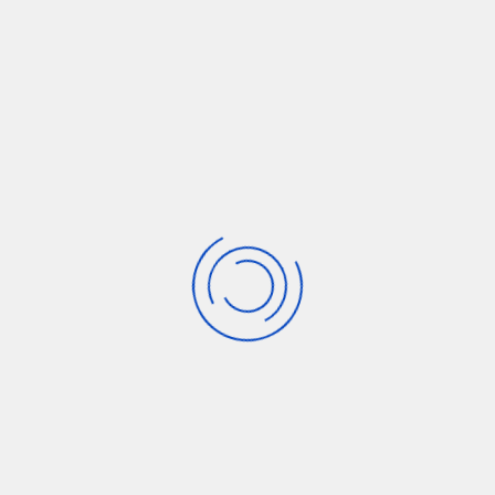
... damals
Bitte beachten Sie unsere
geänderten Öffnungszeiten und
Telefon- Nummern
Öffnungszeiten
Montag - Mittwoch: 8.00 - 18.00 Uhr
Donnerstag, Freitag: 8.00 - 14.00 Uhr
Samstag: nach Vereinbarung